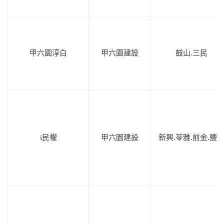
甲六園淳白
甲六園建設
鼓山.三民
i民權
甲六園建設
新興.苓雅.前金.鹽