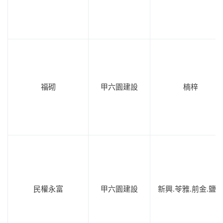
福砌
甲六園建設
楠梓
民權永富
甲六園建設
新興.苓雅.前金.鹽