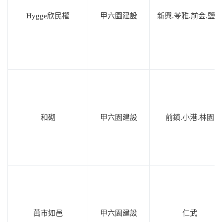
Hygge欣民權
甲六園建設
新興.苓雅.前金.鹽
和砌
甲六園建設
前鎮.小港.林園
萬市如邑
甲六園建設
仁武