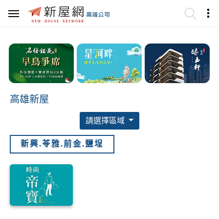
高雄新屋
請選擇區域
新興.苓雅.前金.鹽埕