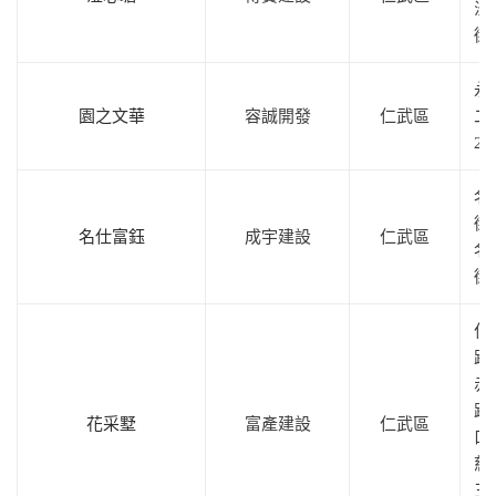
澄
街
永
園之文華
容誠開發
仁武區
二
2
名
街
名仕富鈺
成宇建設
仁武區
名
街
仁
路
赤
路
花采墅
富產建設
仁武區
口
慈
三