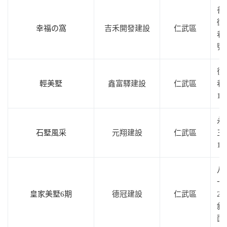
善
街1
幸福の窩
吉禾開發建設
仁武區
巷
號
後
輕美墅
鑫富驛建設
仁武區
巷6
1
永
石墅風采
元翔建設
仁武區
三
15
八
一
皇家美墅6期
德冠建設
仁武區
29
斜
面