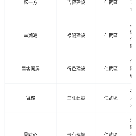
耘一方
吉恆建設
仁武區
五
10
赤
街
幸湖灣
祿陽建設
仁武區
仁
路
仁
墨客開扉
得邑建設
仁武區
路2
號
名
舞鶴
竺旺建設
仁武區
九
7
澄
路
景畊心
晉有建設
仁武區
澄