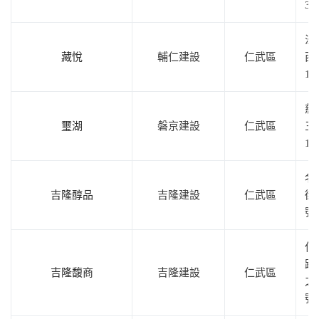
3
澄
藏悅
輔仁建設
仁武區
西
19
慈
璽湖
磐京建設
仁武區
三
19
名
吉隆醇品
吉隆建設
仁武區
街8
號
仁
路
吉隆馥商
吉隆建設
仁武區
之
號