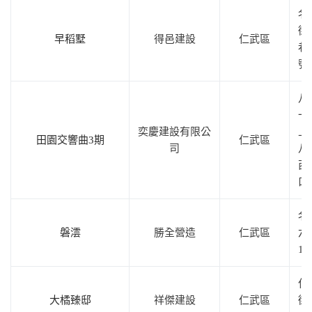
名
街4
早稻墅
得邑建設
仁武區
巷
號
八
一
奕慶建設有限公
上
田園交響曲3期
仁武區
司
八
西
口
名
磐澐
勝全營造
仁武區
六
10
仁
大橘臻邸
祥傑建設
仁武區
街