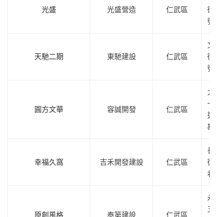
光盛
光盛營造
仁武區
街1
號
文
天馳二期
東馳建設
仁武區
街2
號
大
一
圓方文華
容誠開發
仁武區
近
雄
善
幸福久窩
吉禾開發建設
仁武區
街1
巷
永
五
原創風格
泰第建設
仁武區