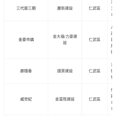
澄
三代居三期
麗新建設
仁武區
五
1
八
西
金大福/力豪建
金豪市鎮
仁武區
與
設
屋
街
澄
廊隱香
國景建設
仁武區
街5
號
仁
路
威世紀
金富陞建設
仁武區
18
18