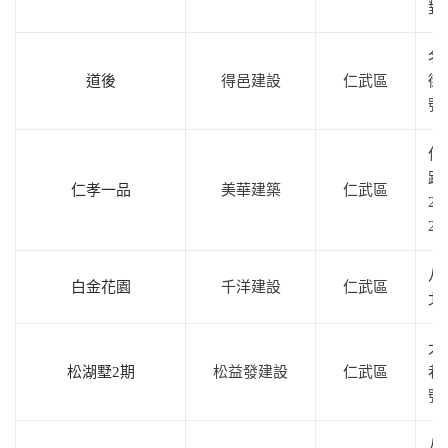
對
名
道後
得邑建設
仁武區
街
號
仁
路
仁孝一品
美華建築
仁武區
28
29
八
白金花園
千洋建設
仁武區
北
大
松湖墅2期
松益發建設
仁武區
巷
號
八