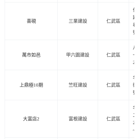
仁
路4
喜硯
三業建設
仁武區
巷1
號
八
萬市如邑
甲六園建設
仁武區
一
22
名
上鼎極10期
竺旺建設
仁武區
街2
號
名
二
大富店2
富根建設
仁武區
2
~3