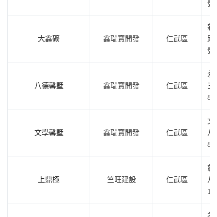
號
新
大鑫礦
鑫瑞寶開發
仁武區
路1
號
永
八德馨墅
鑫瑞寶開發
仁武區
三
8
文
文學馨墅
鑫瑞寶開發
仁武區
八
8
慈
上鼎極
竺旺建設
仁武區
八
12
名