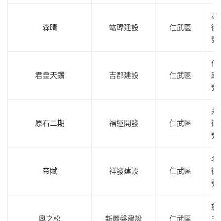
赤
森晴
竑瑋建設
仁武區
街1
號
仁
君皇天鑽
吉郡建設
仁武區
路3
號
永
原石二期
福運開發
仁武區
街
號
名
帝賦
祥發建設
仁武區
街
號
慈
奧之松
新麗磐建設
仁武區
三