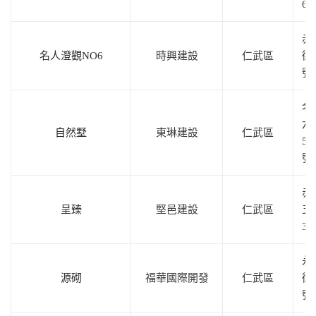
6
赤
名人澄觀NO6
時興建設
仁武區
街1
號
名
六
自然墅
東琳建設
仁武區
50
號
赤
呈臻
堅邑建設
仁武區
五
3
永
源砌
福華國際開發
仁武區
街1
號