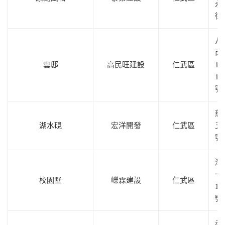
永
街
八
南
雲邸
高民旺建設
仁武區
10
16
號
慈
湖水硯
宏洋開發
仁武區
五
號
灣
一
校園墅
嶸霖建設
仁武區
16
號
赤