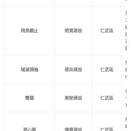
京
二
路
飛鳥觀止
閎寶建設
仁武區
近
吉
路
仁
城湖領袖
德尚建設
仁武區
路1
8
赤
雙囍
東馳建設
仁武區
一
1
仁
路
澄心琚
傳寶建設
仁武區