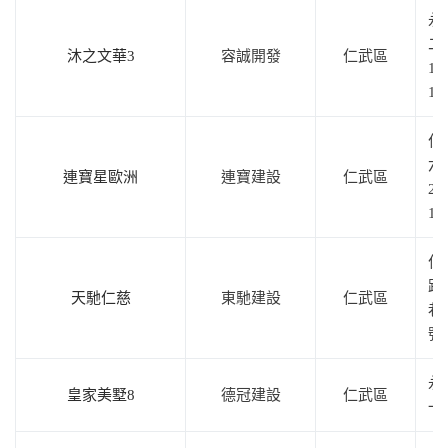
永
二
沐之文華3
容誠開發
仁武區
16
1
仁
六
連寶星歐洲
連寶建設
仁武區
2
1
仁
路
天馳仁慈
東馳建設
仁武區
巷
號
永
皇家美墅8
德冠建設
仁武區
一