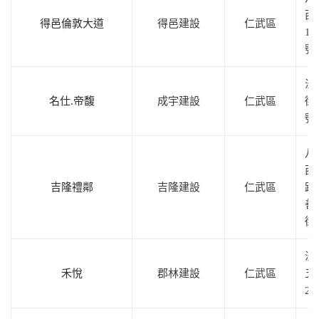
西
得邑倫敦大道
得邑建設
仁武區
17
號
澄
名仕.帝馥
成宇建設
仁武區
街3
號
八
西
吉隆禮鄰
吉隆建設
仁武區
路
善
街
澄
禾悅
郡林建設
仁武區
五
2