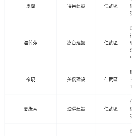
墨問
得邑建設
仁武區
街
號
赤
街2
澐荷苑
嵩台建設
仁武區
號
灣
中
慈
帝硯
美僑建設
仁武區
三
18
仁
夏綠蒂
澄灃建設
仁武區
街1
號
赤