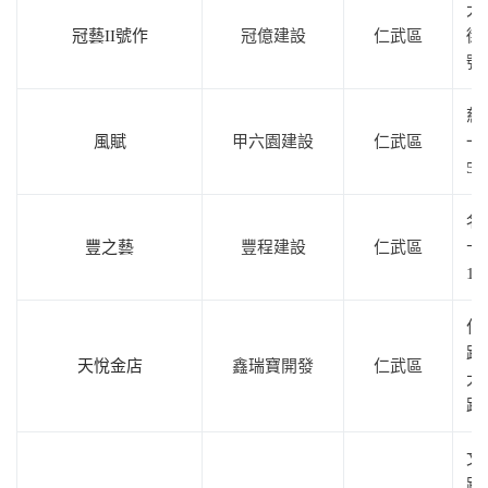
大
冠藝II號作
冠億建設
仁武區
街1
號
慈
風賦
甲六園建設
仁武區
一
5
名
豐之藝
豐程建設
仁武區
十
15
仁
路
天悅金店
鑫瑞寶開發
仁武區
大
路
文
路