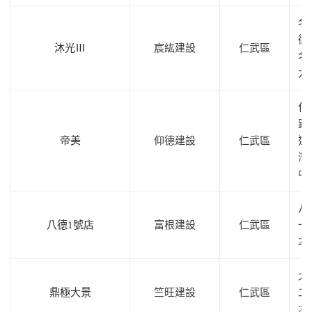
名
街
沐光Ⅲ
宸紘建設
仁武區
名
九
仁
路
帝美
仰德建設
仁武區
近
灣
中
八
八德1號店
富根建設
仁武區
一
24
大
鼎極大景
竺旺建設
仁武區
二
2