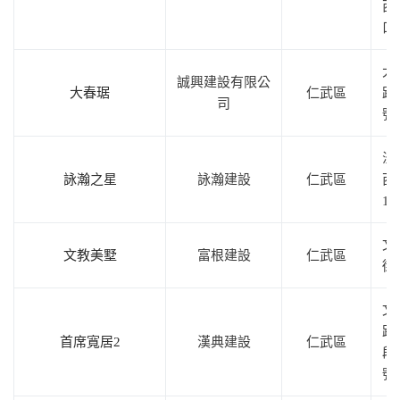
西
口
大
誠興建設有限公
大春琚
仁武區
路
司
號
澄
詠瀚之星
詠瀚建設
仁武區
西
18
文
文教美墅
富根建設
仁武區
街
文
路
首席寬居2
漢典建設
仁武區
段
號