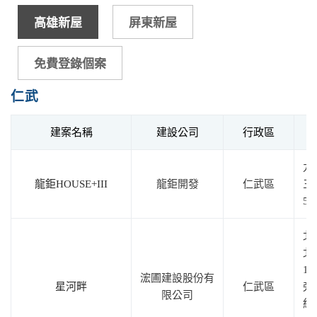
高雄新屋
屏東新屋
免費登錄個案
仁武
建案名稱
建設公司
行政區
九
龍鉅HOUSE+III
龍鉅開發
仁武區
三
5
北
北
18
浤圃建設股份有
星河畔
仁武區
旁
限公司
紅