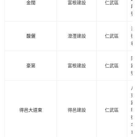
金闊
富根建設
仁武區
段
號
澄
馥儷
澄灃建設
仁武區
街
巷
同
豪第
富根建設
仁武區
路
號
八
東
路
得邑大道東
得邑建設
仁武區
明
街
名
1