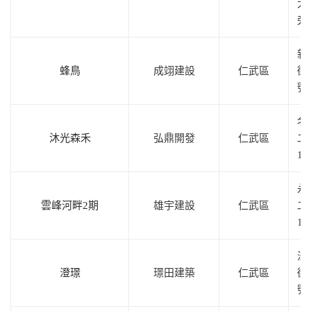
大
旁)
新
蜂鳥
成翊建設
仁武區
街2
號
名
沐光森禾
弘鼎開發
仁武區
二
10
永
雲峰河畔2期
雄宇建設
仁武區
二
12
澄
澄璟
璟田建築
仁武區
街5
號