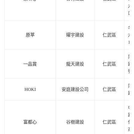
六
口
名
原萃
曜宇建設
仁武區
六
11
同
一品賞
龍天建設
仁武區
路1
號
同
HOKI
安庭建設公司
仁武區
路
中
路
富都心
谷樹建設
仁武區
仁
高