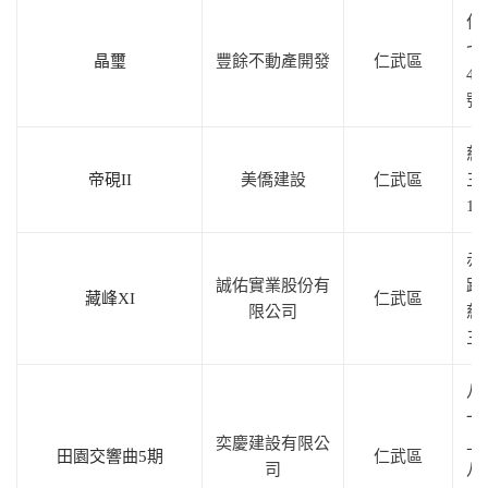
仁
七
晶璽
豐餘不動產開發
仁武區
40
號
慈
帝硯II
美僑建設
仁武區
三
18
赤
誠佑實業股份有
路
藏峰XI
仁武區
限公司
慈
三
八
一
奕慶建設有限公
上
田園交響曲5期
仁武區
司
八