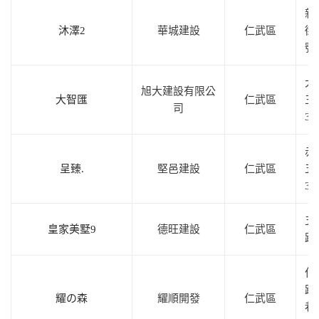
新
沐澤2
華城建設
仁武區
街
號
大
旭大建設有限公
大智匯
仁武區
三
司
3
赤
呈臻.
堅邑建設
仁武區
五
3
五
皇家美墅9
德旺建設
仁武區
路
仁
路1
耀の森
耀順開發
仁武區
巷