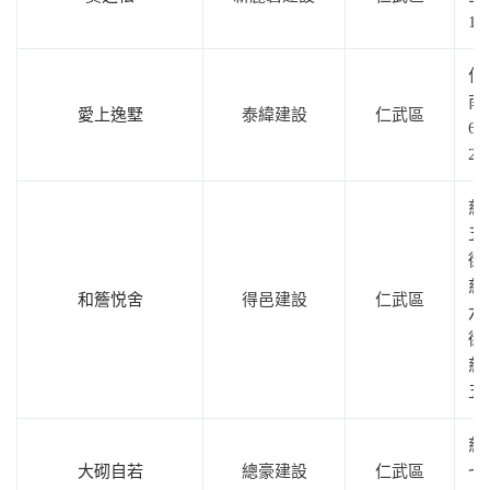
1
仁
南
愛上逸墅
泰緯建設
仁武區
6
2
慈
五
街
慈
和簷悦舍
得邑建設
仁武區
六
街
慈
五
慈
大砌自若
總豪建設
仁武區
七