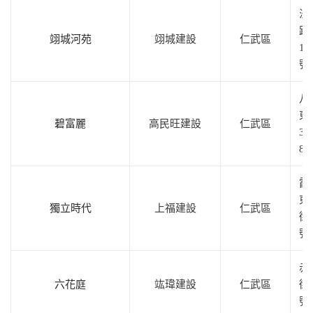
澄
路
翊城河苑
翊城建設
仁武區
13
號
八
東
碧富麗
高民旺建設
仁武區
38
8
霞
東
獨立時代
上福建設
仁武區
街2
號
赤
六花庭
竑瑋建設
仁武區
街1
號