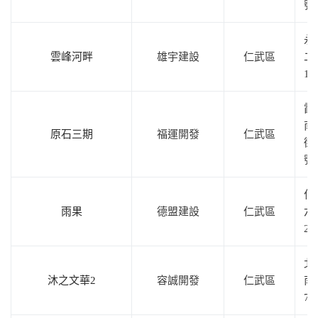
號
永
雲峰河畔
雄宇建設
仁武區
二
12
霞
南
原石三期
福運開發
仁武區
街
號
仁
雨果
德盟建設
仁武區
六
2
北
沐之文華2
容誠開發
仁武區
南
7