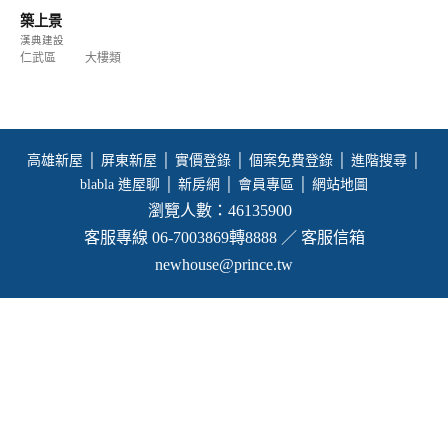
築上景
漢典建設
仁武區
大樓類
高雄新屋
│
屏東新屋
│
實價登錄
│
個案免費登錄
│
進階搜尋
│
blabla 進屋聊
│
新房網
│
會員專區
│
網站地圖
瀏覽人數：46135900
客服專線 06-7003869轉8888 ／ 客服信箱
newhouse@prince.tw