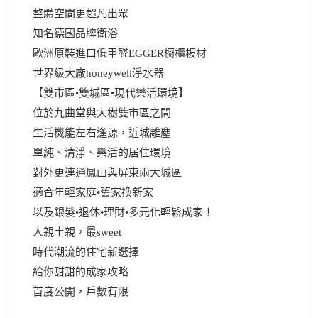
整體空間更超凡出眾
知名德國品牌衛浴
歐洲原裝進口低甲醛EGGER櫥櫃板材
世界級大廠honeywell淨水器
【雙市區•雙城區•現代樂活環境】
位於九曲堂與大樹雙市區之間
生活機能左右逢源，近城離塵
單純、清淨、樂活的居住環境
對外更連通鳳山與屏東兩大城區
適合年輕家庭•舊家換新家
以及銀髮•退休•理財•多元化輕鬆成家！
人親土親，最sweet
時代潮流的住宅新選擇
給你甜甜的成家攻略
首度公開，戶數有限