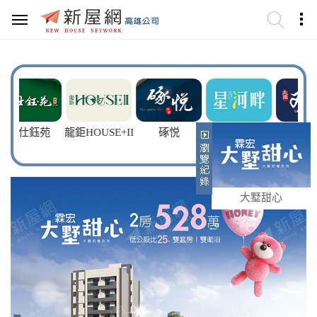
鈺苑
龍鉅HOUSE+II
硺悦
星河畔
雙璽
大墅甜心