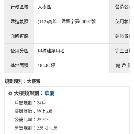
行政區域
大樹區
營造公司
建造執照
(112)高雄工建築字第00097號
使用執照
面臨道路
建築景觀
使用分區
甲種建築用地
完工日期
基地面積
184.84坪
總 戶 數
規劃類別：大樓類
大樓類規劃：
華厦
戶數規劃：24戶
樓層層數：地上5層
公設比率：25 %~
房數規劃：2房~2+1房