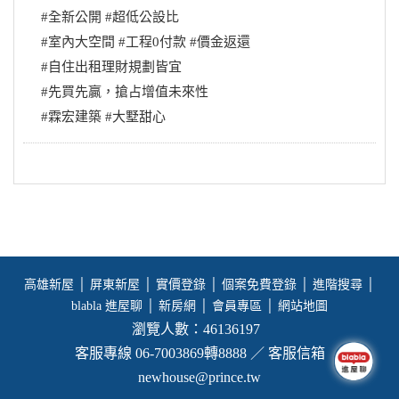
#全新公開 #超低公設比
#室內大空間 #工程0付款 #價金返還
#自住出租理財規劃皆宜
#先買先贏，搶占增值未來性
#霖宏建築 #大墅甜心
高雄新屋
│
屏東新屋
│
實價登錄
│
個案免費登錄
│
進階搜尋
│
blabla 進屋聊
│
新房網
│
會員專區
│
網站地圖
瀏覽人數：46136197
客服專線 06-7003869轉8888 ／ 客服信箱
newhouse@prince.tw