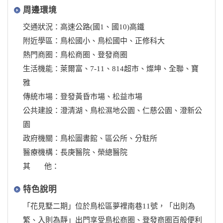
周邊環境
交通狀況：高速公路(國1、國10)高鐵
附近學區：鳥松國小、鳥松國中、正修科大
熱門商圈：鳥松商圈、登發商圈
生活機能：萊爾富、7-11、814超市、燦坤、全聯、寶
雅
傳統市場：登發黃昏市場、松益市場
公共建設：澄清湖、鳥松濕地公園、仁慈公園、澄新公
園
政府機關：鳥松圖書館、區公所、分駐所
醫療機構：長庚醫院、榮總醫院
其 他：
特色說明
「花見墅二期」位於鳥松區夢裡南巷11號，「出則為
繁、入則為靜」出門享受鳥松商圈、登發商圈百般便利