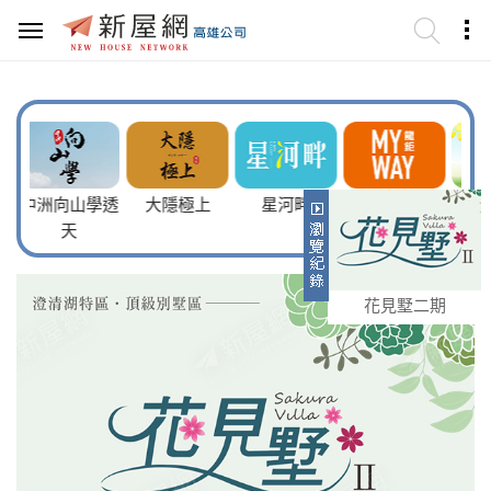
山學透
大隱極上
星河畔
龍鉅 MY WAY
晴空墅
花見墅二期