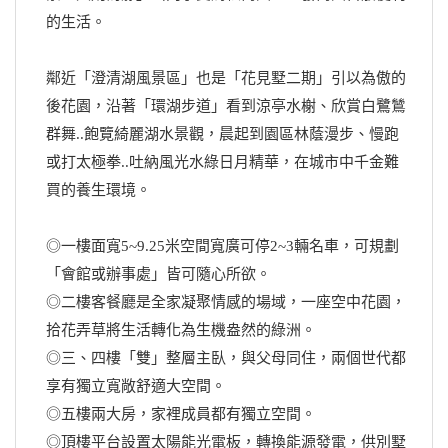
的生活。
鄰近「澄清湖風景區」也是「花見墅二期」引以為傲的
後花園，沿著「環湖步道」看到涼亭水榭、欣賞白鷺鷥
群舞..飽覽綺麗湖水景觀，晨起到園區林蔭漫步、慢跑
或打太極拳..吐納風光水綠日月精華，在城市中千金難
買的養生環境。
◎一樓面寬5~9.25米空間寬廣可停2~3輛名車，可規劃
「會館或辦事處」皆可隨心所欲。
◎二樓客餐廳是全家凝聚情感的場域，一座空中花園，
拾花弄草將生活轉化為生機盎然的綠洲。
◎三、四樓「雙」整層主臥，與父母同住，兩個世代都
享有獨立寬敞舒適大空間。
◎五樓兩大房，家裡成員都有獨立空間。
◎頂樓平台設置太陽能光電板，轉換能源發電，供別墅