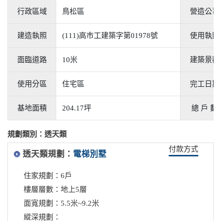
行政區域
鳥松區
營造公司
建造執照
(111)高市工建築字第01978號
使用執照
面臨道路
10米
建築景觀
使用分區
住宅區
完工日期
基地面積
204.17坪
總 戶 數
規劃類別：透天類
付款方式
透天類規劃：
電梯別墅
住家規劃：6戶
樓層層數：地上5層
面寬規劃：5.5米~9.2米
縱深規劃：