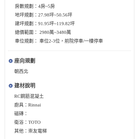
房數規劃：4房~5房
地坪規劃：27.98坪~50.56坪
建坪規劃：91.95坪~119.82坪
總價範圍： 2980萬~3480萬
車位規劃： 車位2-3位，前院停車/一樓停車
座向規劃
朝西北
建材說明
RC鋼筋混凝土
廚具：Rinnai
磁磚：
衛浴：TOTO
其他：崇友電梯