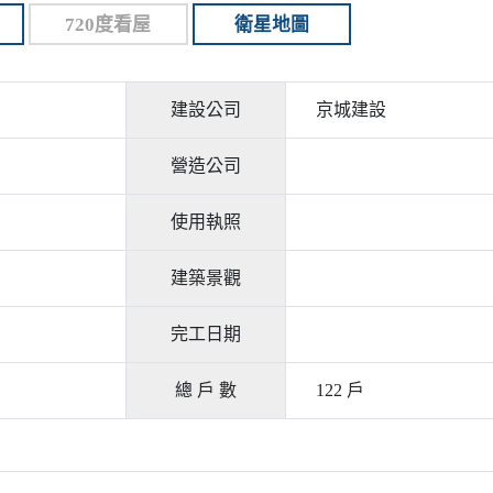
720度看屋
衛星地圖
建設公司
京城建設
營造公司
使用執照
建築景觀
完工日期
總 戶 數
122 戶