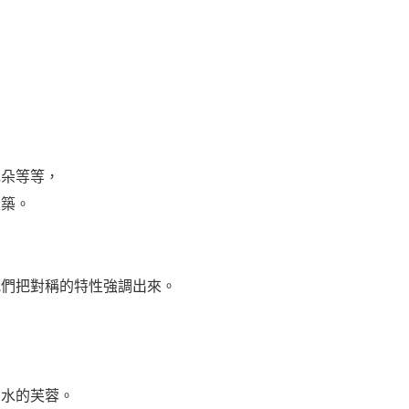
花朵等等，
建築。
我們把對稱的特性強調出來。
出水的芙蓉。