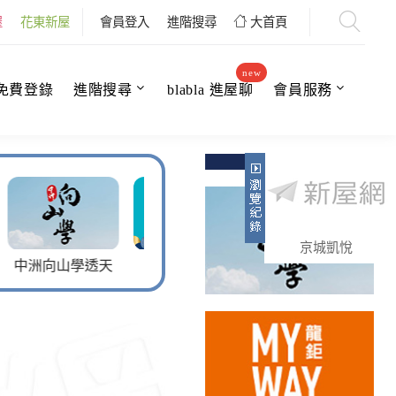
屋
花東新屋
會員登入
進階搜尋
大首頁
new
免費登錄
進階搜尋
blabla 進屋聊
會員服務
京城凱悅
天
三宅丰采
藏境人
硺悦