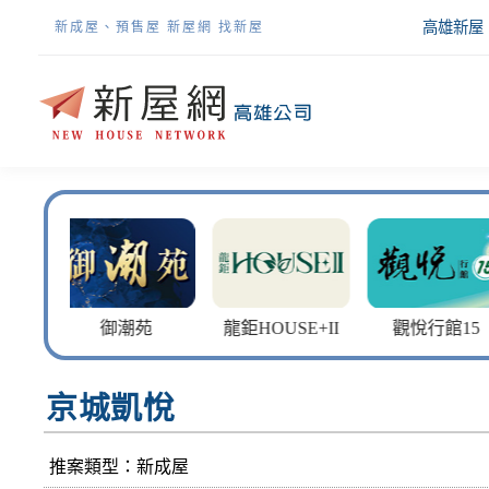
高雄新屋
新成屋、預售屋 新屋網 找新屋
潮苑
龍鉅HOUSE+II
觀悅行館15
龍鉅 MY W
京城凱悅
推案類型：新成屋