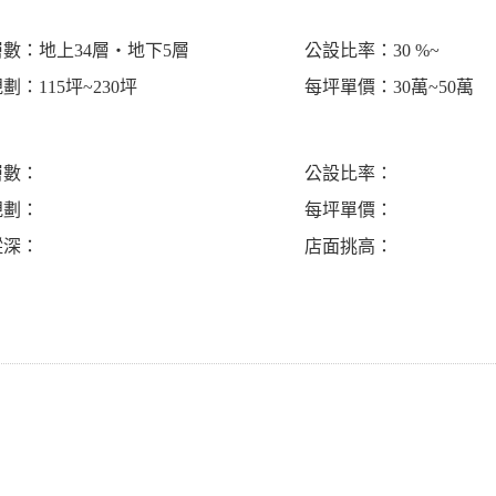
數：地上34層‧地下5層
公設比率：30 %~
劃：115坪~230坪
每坪單價：30萬~50萬
層數：
公設比率：
規劃：
每坪單價：
縱深：
店面挑高：