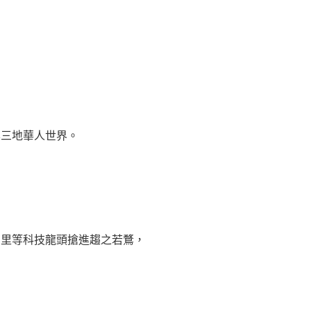
岸三地華人世界。
百里等科技龍頭搶進趨之若鶩，