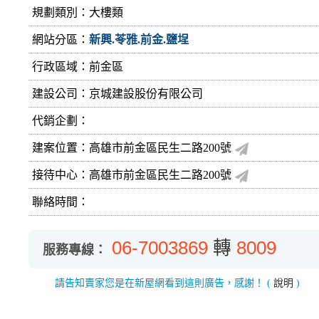
規劃類別：大樓類
網站分區：
新興.苓雅.前金.鹽埕
行政區域：前金區
建設公司：
京城建設股份有限公司
代銷企劃：
建案位置：高雄市前金區民生二路200號
接待中心：高雄市前金區民生二路200號
聯絡時間：
06-7003869
轉
8009
服務專線：
請告知賣家您是在新屋網看到這則廣告，感謝！
(
說明
)