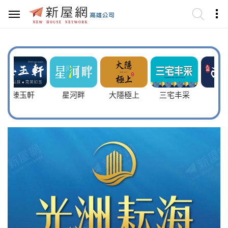
玉軒
星河畔
大隱極上
三宅丰采
雙璽