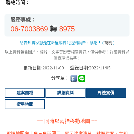
聯絡時間：
服務專線：
06-7003869
8975
轉
請告知賣家您是在新屋網看到這則廣告，感謝！
(
說明
)
以上資料包含圖片、相片、文字等影音相關資訊，僅供參考！詳細資料以
個案現場為準！
更新日期:2022/11/09
登錄日期:2022/11/05
分享至：
建案圖檔
詳細資料
周邊實價
衛星地圖
== 同時以兩指移動地圖 ==
點選地圖左上角三角形圖示→顯示建案清單→點選建案，立即