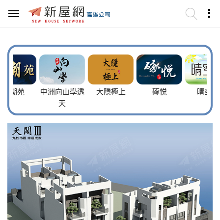
苑
中洲向山學透
大隱極上
硺悦
晴空墅
天