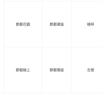
郡都花園
郡都建設
楠梓
郡都線上
郡都建設
左營