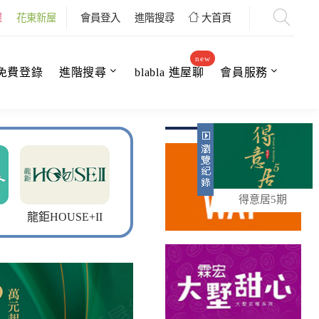
屋
花東新屋
會員登入
進階搜尋
大首頁
new
免費登錄
進階搜尋
blabla 進屋聊
會員服務
得意居5期
龍鉅HOUSE+II
觀悅行館15
大墅甜心