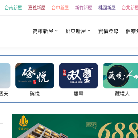
台南新屋
嘉義新屋
台中新屋
新竹新屋
桃園新屋
台北新
高雄新屋
屏東新屋
實價登錄
個案
透天
硺悦
雙璽
藏境人