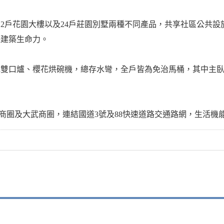
112戶花園大樓以及24戶莊園別墅兩種不同產品，共享社區公共
踐建築生命力。
口爐、櫻花烘碗機，總存水彎，全戶皆為免治馬桶，其中主臥Pana
商圈及大武商圈，連結國道3號及88快速道路交通路網，生活機