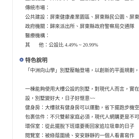
傳統市場：
公共建設：屏東健康產業園區、屏東縣民公園、屏
政府機關：歸來派出所、屏東縣政府警察局交通隊
醫療機構：
其 他：公設比 4.49% ~ 20.99%
特色說明
「中洲向山學」別墅壓軸登場，以創新的平面規劃
一棟能夠使用大樓公設的別墅，對現代人而言，實在
設，別墅變好大，日子好愜意~~
健身房：大樓就有健身房可以運動，省下擺跑步機
包裹信件：不只雙薪家庭必須，現代人網購更是不
環保室：從此擺脫下班還要衝回家追垃圾車的日子
閱覽室：被綠蔭圍繞、安安靜靜的一個人看書寫作