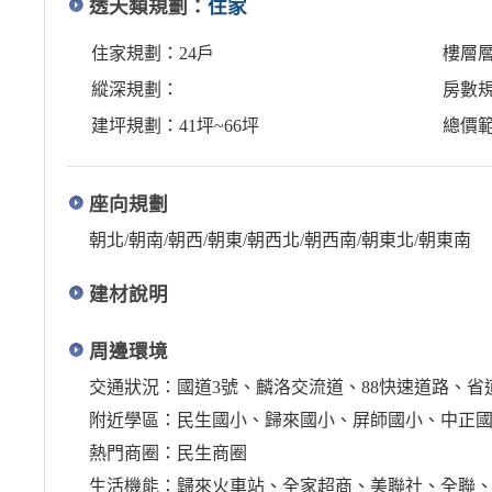
透天類規劃：
住家
住家規劃：24戶
樓層層
縱深規劃：
房數規
建坪規劃：41坪~66坪
總價範圍
座向規劃
朝北/朝南/朝西/朝東/朝西北/朝西南/朝東北/朝東南
建材說明
周邊環境
交通狀況：國道3號、麟洛交流道、88快速道路、省道
附近學區：民生國小、歸來國小、屏師國小、中正
熱門商圈：民生商圈
生活機能：歸來火車站、全家超商、美聯社、全聯、