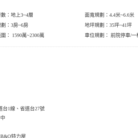
數：地上3~4層
面寬規劃：4.4米~6.6米
劃：3房~6房
地坪規劃：35坪~41坪
： 1590萬~2300萬
車位規劃： 前院停車/
台1線、省道台27號
國中
B&Q特力屋