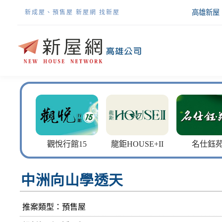
高雄新屋
新成屋、預售屋 新屋網 找新屋
館15
龍鉅HOUSE+II
名仕鈺苑
星河畔
中洲向山學透天
推案類型：預售屋