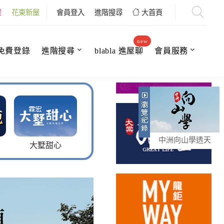
屋
花東新屋
會員登入
進階搜尋
大首頁
new
免費登錄
進階搜尋
blabla 進屋聊
會員服務
中洲向山學透天
龍鉅 MY WAY
晴空墅
臻玉軒