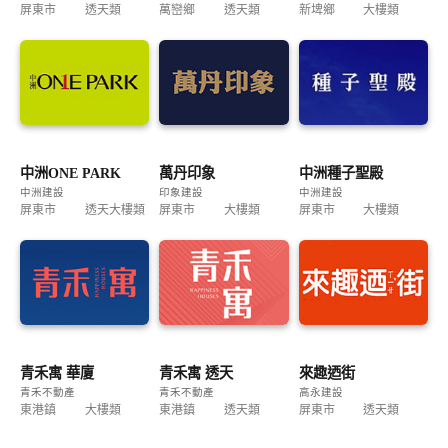
屏東市
透天類
萬巒鄉
透天類
新埤鄉
大樓類
中洲ONE PARK
萬丹印象
中洲種子聖殿
中洲建設
印象建設
中洲建設
屏東市
透天大樓類
屏東市
大樓類
屏東市
大樓類
青禾寓 華廈
青禾寓 透天
來趣迺街
青禾不動產
青禾不動產
高永建設
東港鎮
大樓類
東港鎮
透天類
屏東市
透天類