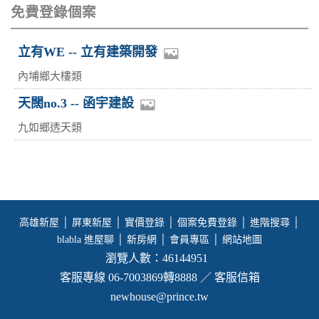
免費登錄個案
立有WE -- 立有建築開發
內埔鄉大樓類
天闊no.3 -- 函宇建設
九如鄉透天類
高雄新屋
│
屏東新屋
│
實價登錄
│
個案免費登錄
│
進階搜尋
│
blabla 進屋聊
│
新房網
│
會員專區
│
網站地圖
瀏覽人數：46144951
客服專線 06-7003869轉8888 ／ 客服信箱
newhouse@prince.tw