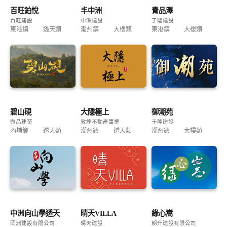
百旺鉑悅
丰中洲
青品澤
百旺建設
中洲建設
于隆建設
東港鎮
透天類
潮州鎮
大樓類
東港鎮
大樓類
碧山硯
大隱極上
御潮苑
微品建築
敦煌不動產事業
于隆建設
內埔鄉
透天類
潮州鎮
透天類
潮州鎮
大樓類
中洲向山學透天
晴天VILLA
綠心嵩
岡洲建設有限公司
晴天建設
朝升建設有限公司