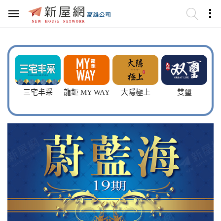
三宅丰采
龍鉅 MY WAY
大隱極上
雙璽