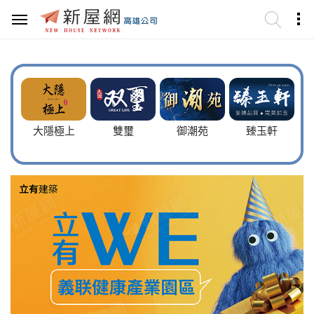
大隱極上
雙璽
御潮苑
臻玉軒