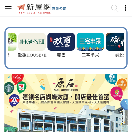
墅
龍鉅HOUSE+II
雙璽
三宅丰采
硺悦
龍