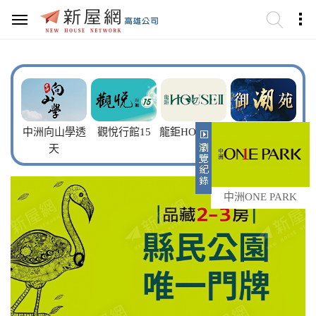
中洲向山學透
觀悅行館15
龍鉅HOUSE+II
御潮苑
天
中洲ONE PARK