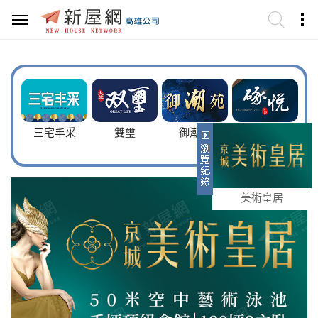
15
三宅丰采
雙璽
御潮苑
硺悦
美術皇居