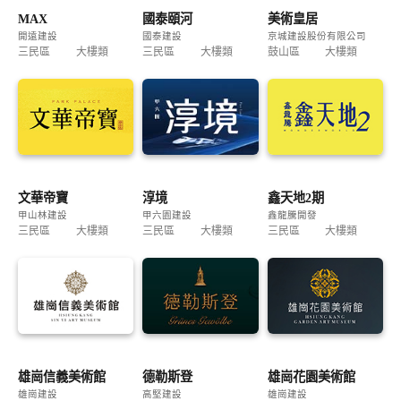
MAX
國泰頤河
美術皇居
開遠建設
國泰建設
京城建設股份有限公司
三民區
大樓類
三民區
大樓類
鼓山區
大樓類
文華帝寶
淳境
鑫天地2期
甲山林建設
甲六園建設
鑫龍騰開發
三民區
大樓類
三民區
大樓類
三民區
大樓類
雄崗信義美術館
德勒斯登
雄崗花園美術館
雄崗建設
高堅建設
雄崗建設