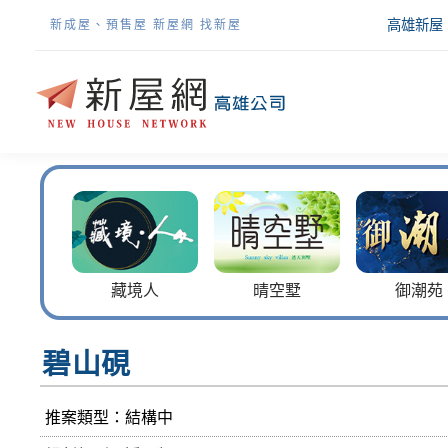
高雄新屋
新成屋、預售屋 新屋網 找新屋
甜心
藏境人
晴空墅
御潮苑
碧山硯
推案類型：結構中