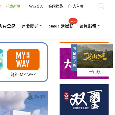
屋
花東新屋
會員登入
進階搜尋
大首頁
new
免費登錄
進階搜尋
blabla 進屋聊
會員服務
碧山硯
龍鉅 MY WAY
龍鉅HOUSE+II
星河畔