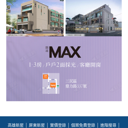
高雄新屋
│
屏東新屋
│
實價登錄
│
個案免費登錄
│
進階搜尋
│