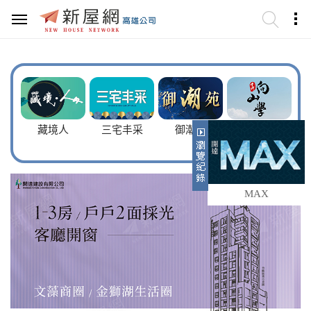
心
藏境人
三宅丰采
御潮苑
中洲向山學透
天
MAX