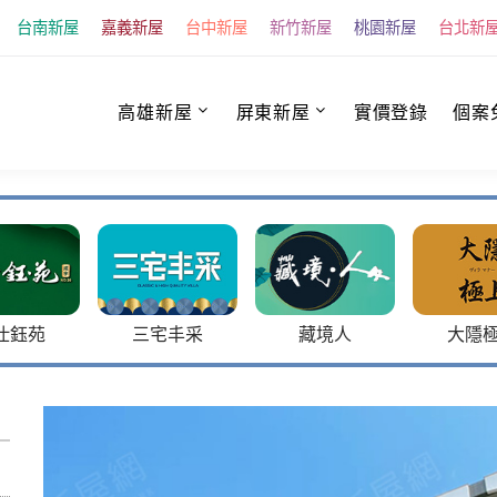
台南新屋
嘉義新屋
台中新屋
新竹新屋
桃園新屋
台北新
高雄新屋
屏東新屋
實價登錄
個案
苑
三宅丰采
藏境人
大隱極上