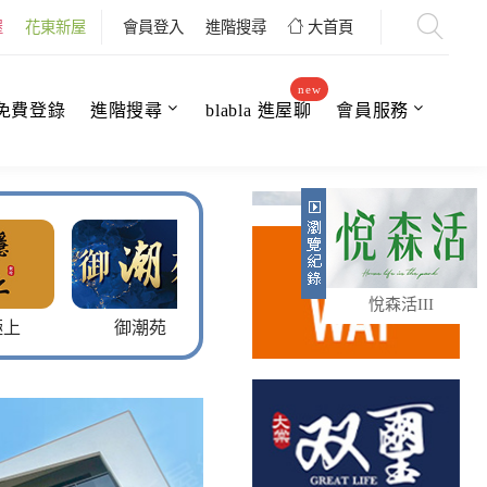
屋
花東新屋
會員登入
進階搜尋
大首頁
new
免費登錄
進階搜尋
blabla 進屋聊
會員服務
悅森活III
御潮苑
觀悅行館15
星河畔