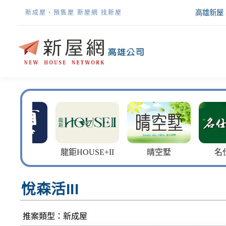
高雄新屋
新成屋、預售屋 新屋網 找新屋
璽
龍鉅HOUSE+II
晴空墅
名仕鈺
悅森活III
推案類型：新成屋