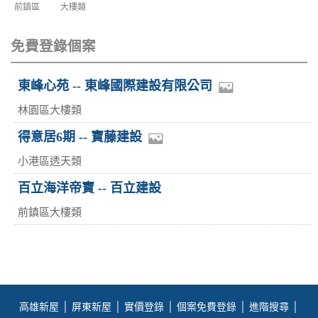
前鎮區
大樓類
免費登錄個案
東峰心苑 -- 東峰國際建設有限公司
林園區大樓類
得意居6期 -- 寶藤建設
小港區透天類
百立海洋帝寶 -- 百立建設
前鎮區大樓類
高雄新屋
│
屏東新屋
│
實價登錄
│
個案免費登錄
│
進階搜尋
│