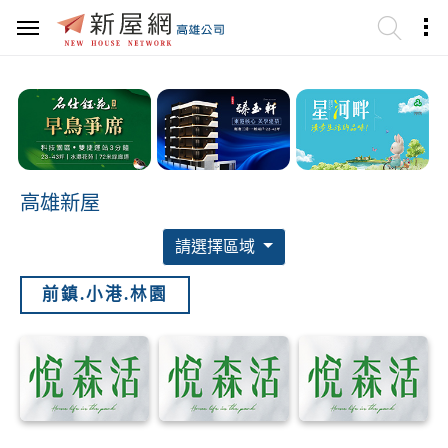
高雄新屋
請選擇區域
前鎮.小港.林園