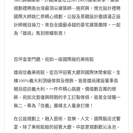
規劃禮聘南台灣最頂尖建築師—施邦興，燈光設計禮聘
國際大師姚仁恭精心規劃，公設及景觀設計邀請潘正設
計師親自操刀，來自全國最卓越的豪宅建築團隊，一起
為「雄崗」雋刻榮耀新頁！
百坪皇室門廳，宛如一座國際級的美術館
雄崗信義美術館，從百坪迎賓大廳到國際休閒會館，全
棟100%義大利頂級傢俱及燈飾，皆是雄崗建設董事長
親自造訪義大利，一件件精心挑選，價值數百萬的燈
飾、宛如文藝復興時期的手工訂製傢俱，皆是全球獨一
無二、專為「信義」層峰主人量身訂做！
在公設規劃上，融入藝術、音樂、人文、國際飯店式饗
宴。除了美術館般的迎賓大廳，中庭更規劃歡沁泳池、