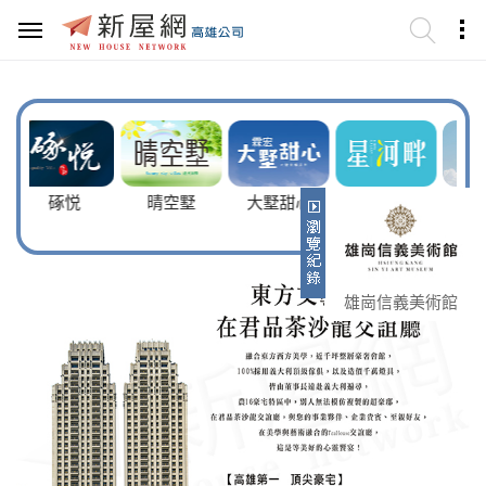
晴空墅
大墅甜心
星河畔
中洲向山學透
天
雄崗信義美術館