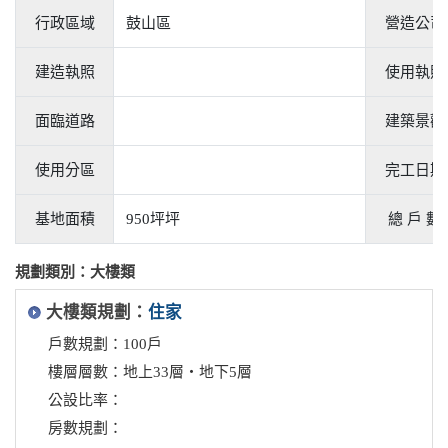
行政區域
鼓山區
營造公司
建造執照
使用執照
面臨道路
建築景觀
使用分區
完工日期
基地面積
950坪坪
總 戶 數
規劃類別：大樓類
大樓類規劃：
住家
戶數規劃：100戶
樓層層數：地上33層‧地下5層
公設比率：
房數規劃：