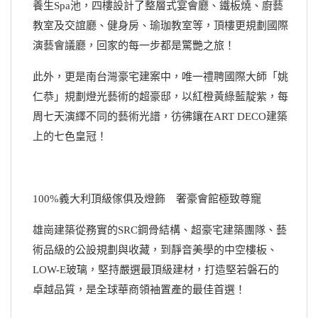
養生Spa池，四樓設計了整層式宴會廳、鐵板燒、廚藝
教室及交誼廳、健身房、瑜珈教室等，頂樓更規劃國際
演藝會議廳，回家的每一步都是驚艷之旅！
此外，更是南台灣豪宅建案中，唯一禮聘國際大師「姚
仁恭」規劃燈光藝術的超豪邸，以紅橙黃綠藍靛紫，每
周七天演繹不同的藝術光譜，彷彿鑲在ART DECO建築
上的七色皇冠！
100%義大利頂級傢俱及燈飾 奢豪會館極致尊寵
雄崗建築從務實的SRC鋼骨結構、超豪宅建築團隊、藝
術品級的公設規劃與收藏，到靜音美學的中空樓板、
LOW-E玻璃，堅持嚴選最頂級建材，打造堅若磐石的
卓越品質，是全球華商領袖置產的最佳首選！