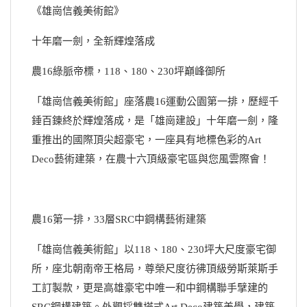
《雄崗信義美術館》
十年磨一劍，全新輝煌落成
農16綠脈帝標，118、180、230坪巔峰御所
「雄崗信義美術館」座落農16運動公園第一排，歷經千
錘百錬終於輝煌落成，是「雄崗建設」十年磨一劍，隆
重推出的國際頂尖超豪宅，一座具有地標色彩的Art
Deco藝術建築，在農十六頂級豪宅區與您風雲際會！
農16第一排，33層SRC中鋼構藝術建築
「雄崗信義美術館」以118、180、230坪大尺度豪宅御
所，座北朝南帝王格局，尊榮尺度彷彿頂級勞斯萊斯手
工訂製款，更是高雄豪宅中唯一和中鋼構聯手擘建的
SRC鋼構建築。外觀採雙塔式Art Deco建築美學，建築