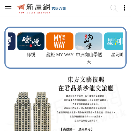
璽
硺悦
龍鉅 MY WAY
中洲向山學透
星河畔
天