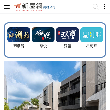
御潮苑
硺悦
雙璽
星河畔
晴空墅