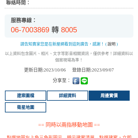
聯絡時間：
服務專線：
06-7003869
8005
轉
請告知賣家您是在新屋網看到這則廣告，感謝！
(
說明
)
以上資料包含圖片、相片、文字等影音相關資訊，僅供參考！詳細資料以
個案現場為準！
更新日期:2023/10/06
登錄日期:2023/09/07
分享至：
建案圖檔
詳細資料
周邊實價
衛星地圖
== 同時以兩指移動地圖 ==
點選地圖左上角三角形圖示→顯示建案清單→點選建案，立即