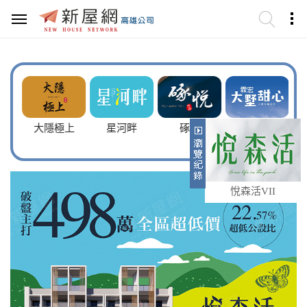
大隱極上
星河畔
硺悦
大墅甜心
中
悅森活VII